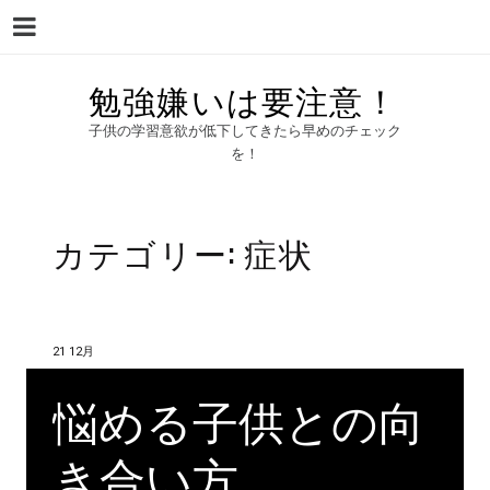
Menu
Skip
勉強嫌いは要注意！
to
子供の学習意欲が低下してきたら早めのチェック
content
を！
カテゴリー:
症状
21 12月
悩める子供との向
き合い方